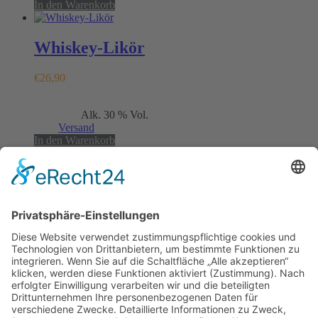
In den Warenkorb
Whiskey-Likör
€
26,90
Enthält 19% MwSt.
Alk. 30 % Vol.
(
€
53,80
/ 1 L)
zzgl.
Versand
In den Warenkorb
Mühlenstr. 30 | 49661 Cloppenburg |
info@urgeschmack.com
Christoph Keiss: 0 170 44 44 423
Mo-Fr:
11:00 – 18:00 Uhr
Sa:
11:00 – 16:00 Uhr
So:
geschlossen
Datenschutz
Impressum
Allgemeine Geschäftsbedingungen