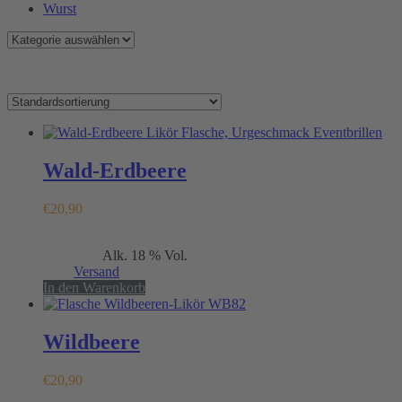
Wurst
Alle 12 Ergebnisse werden angezeigt
Wald-Erdbeere
€
20,90
Enthält 19% MwSt.
Alk. 18 % Vol.
(
€
41,80
/ 1 L)
zzgl.
Versand
In den Warenkorb
Wildbeere
€
20,90