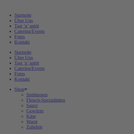
Zum
Inhalt
Startseite
springen
Über Uns
Tast ’n’ spirit
Catering/Events
Fotos
Kontakt
Startseite
Über Uns
Tast ’n’ spirit
Catering/Events
Fotos
Kontakt
Shop
Spirituosen
Fleisch-Spezialitäten
Sauce
Gewürze
Käse
Wurst
Zubehör