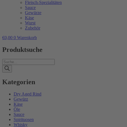
Fleisch-Spezialitäten
Sauce
Gewürze
Käse
Wurst
Zubehör
€
0,00
0
Warenkorb
Produktsuche
Products
search
Kategorien
Dry Aged Rind
Gewürz
Käse
Öle
Sauce
Spirituosen
Whisky