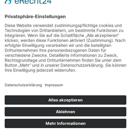
Mühlenstr. 30 | 49661 Cloppenburg |
info@urgeschmack.com
Christoph Keiss: 0 170 44 44 423
Mo-Fr:
11:00 – 18:00 Uhr
Sa:
11:00 – 16:00 Uhr
So:
geschlossen
Datenschutz
Impressum
Allgemeine Geschäftsbedingungen
Widerruf
Zahlung & Versand
Datenschutz
Impressum
Allgemeine Geschäftsbedingungen
Widerruf
Zahlung & Versand
© 2021 Urgeschmack
Design by |
Seitlicht GmbH
Facebook
Instagram
[borlabs-cookie type="btn-cookie-preference" title="Cookie