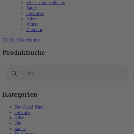
Fleisch-Spezialitäten
Sauce
Gewürze
Käse
Wurst
Zubehör
€
0,00
0
Warenkorb
Produktsuche
Products
search
Kategorien
Dry Aged Rind
Gewürz
Käse
Öle
Sauce
Spirituosen