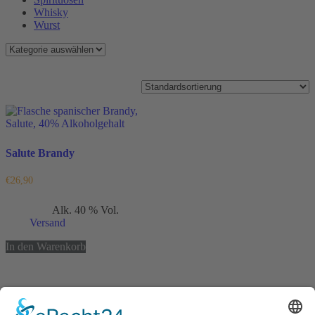
Whisky
Wurst
Einzelnes Ergebnis wird angezeigt
Salute Brandy
€
26,90
Enthält 19% MwSt.
Alk. 40 % Vol.
(
€
53,80
/ 1 L)
zzgl.
Versand
In den Warenkorb