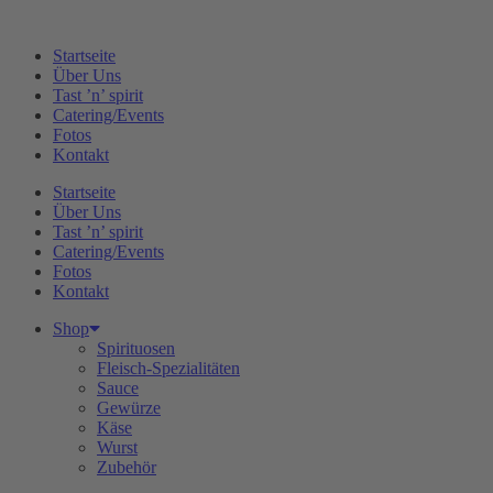
Zum
Inhalt
Startseite
springen
Über Uns
Tast ’n’ spirit
Catering/Events
Fotos
Kontakt
Startseite
Über Uns
Tast ’n’ spirit
Catering/Events
Fotos
Kontakt
Shop
Spirituosen
Fleisch-Spezialitäten
Sauce
Gewürze
Käse
Wurst
Zubehör