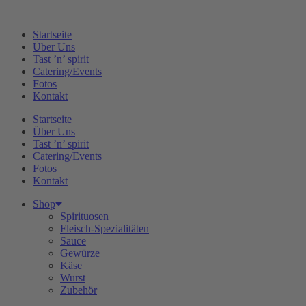
Zum
Inhalt
Startseite
springen
Über Uns
Tast ’n’ spirit
Catering/Events
Fotos
Kontakt
Startseite
Über Uns
Tast ’n’ spirit
Catering/Events
Fotos
Kontakt
Shop
Spirituosen
Fleisch-Spezialitäten
Sauce
Gewürze
Käse
Wurst
Zubehör