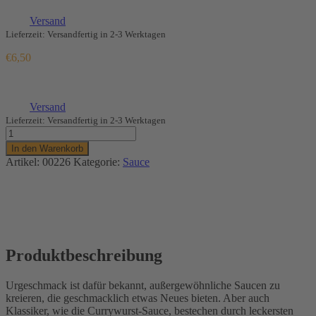
(
€
25,00
/ 1 kg)
zzgl.
Versand
Lieferzeit: Versandfertig in 2-3 Werktagen
€
6,50
Enthält 7% MwSt.
(
€
25,00
/ 1 kg)
zzgl.
Versand
Lieferzeit: Versandfertig in 2-3 Werktagen
Currywurst
Menge
In den Warenkorb
Artikel:
00226
Kategorie:
Sauce
Produktbeschreibung
Urgeschmack ist dafür bekannt, außergewöhnliche Saucen zu
kreieren, die geschmacklich etwas Neues bieten. Aber auch
Klassiker, wie die Currywurst-Sauce, bestechen durch leckersten