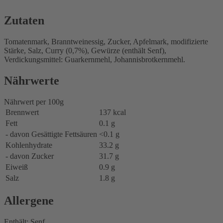
Zutaten
Tomatenmark, Branntweinessig, Zucker, Apfelmark, modifizierte
Stärke, Salz, Curry (0,7%), Gewürze (enthält Senf),
Verdickungsmittel: Guarkernmehl, Johannisbrotkernmehl.
Nährwerte
Nährwert per 100g
Brennwert
137 kcal
Fett
0.1 g
- davon Gesättigte Fettsäuren
<0.1 g
Kohlenhydrate
33.2 g
- davon Zucker
31.7 g
Eiweiß
0.9 g
Salz
1.8 g
Allergene
Enthält: Senf