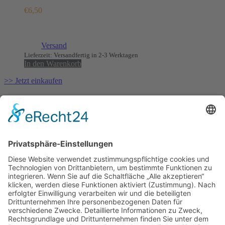
€
6,50
Enthält 7% MwSt.
(
€
25,00
/ 1 kg)
zzgl.
Versand
Lieferzeit: Versandfertig in 2-3 Werktagen
In den Warenkorb
>> Jetzt einkaufen
Mühlenstr. 30 | 49661 Cloppenburg |
info@urgeschmack.com
Christoph Keiss: 0 170 44 44 423
Mo-Fr:
11:00 – 18:00 Uhr
Sa:
11:00 – 16:00 Uhr
So:
geschlossen
Datenschutz
Impressum
Allgemeine Geschäftsbedingungen
Widerruf
Zahlung & Versand