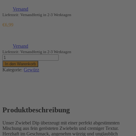
(
€
82,24
/ 1 kg)
zzgl.
Versand
Lieferzeit: Versandfertig in 2-3 Werktagen
€
6,99
Enthält 7% MwSt.
(
€
82,24
/ 1 kg)
zzgl.
Versand
Lieferzeit: Versandfertig in 2-3 Werktagen
Zwiebel
Dip
In den Warenkorb
Menge
Kategorie:
Gewürz
Produktbeschreibung
Unser Zwiebel Dip überzeugt mit einer perfekt abgestimmten
Mischung aus fein gerösteten Zwiebeln und cremiger Textur.
Herzhaft im Geschmack, angenehm würzig und unglaublich