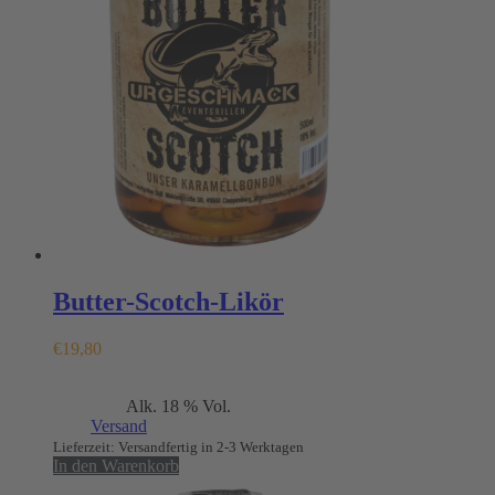
Butter-Scotch-Likör
€
19,80
Enthält 19% MwSt.
Alk. 18 % Vol.
(
€
39,60
/ 1 L)
zzgl.
Versand
Lieferzeit: Versandfertig in 2-3 Werktagen
In den Warenkorb