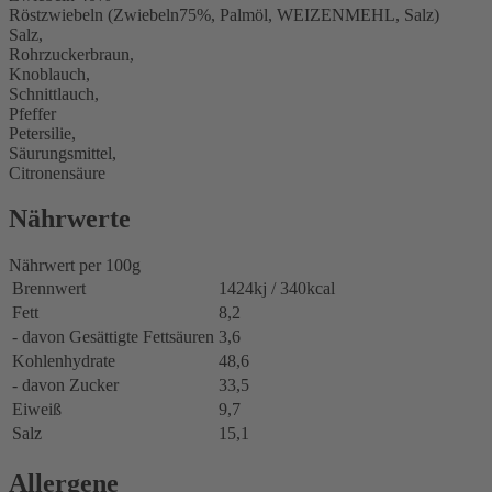
Röstzwiebeln (Zwiebeln75%, Palmöl, WEIZENMEHL, Salz)
Salz,
Rohrzuckerbraun,
Knoblauch,
Schnittlauch,
Pfeffer
Petersilie,
Säurungsmittel,
Citronensäure
Nährwerte
Nährwert per 100g
Brennwert
1424kj / 340kcal
Fett
8,2
- davon Gesättigte Fettsäuren
3,6
Kohlenhydrate
48,6
- davon Zucker
33,5
Eiweiß
9,7
Salz
15,1
Allergene