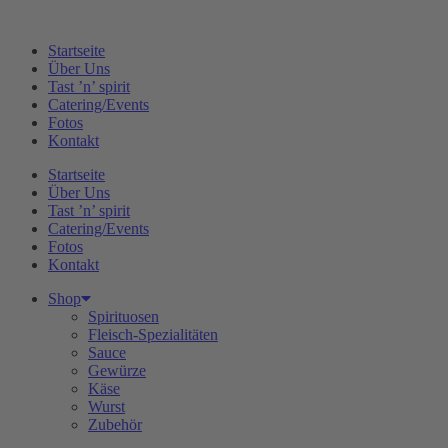
Zum
Inhalt
Startseite
springen
Über Uns
Tast ’n’ spirit
Catering/Events
Fotos
Kontakt
Startseite
Über Uns
Tast ’n’ spirit
Catering/Events
Fotos
Kontakt
Shop
Spirituosen
Fleisch-Spezialitäten
Sauce
Gewürze
Käse
Wurst
Zubehör