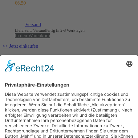
€
6,50
Enthält 7% MwSt.
(
€
25,00
/ 1 kg)
zzgl.
Versand
Lieferzeit: Versandfertig in 2-3 Werktagen
In den Warenkorb
>> Jetzt einkaufen
Mühlenstr. 30 | 49661 Cloppenburg |
info@urgeschmack.com
Christoph Keiss: 0 170 44 44 423
Mo-Fr:
11:00 – 18:00 Uhr
Sa:
11:00 – 16:00 Uhr
So:
geschlossen
Datenschutz
Impressum
Allgemeine Geschäftsbedingungen
Widerruf
Zahlung & Versand