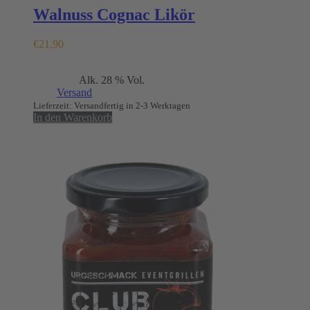
Walnuss Cognac Likör
€
21,90
Enthält 19% MwSt.
Alk. 28 % Vol.
(
€
43,80
/ 1 L)
zzgl.
Versand
Lieferzeit: Versandfertig in 2-3 Werktagen
In den Warenkorb