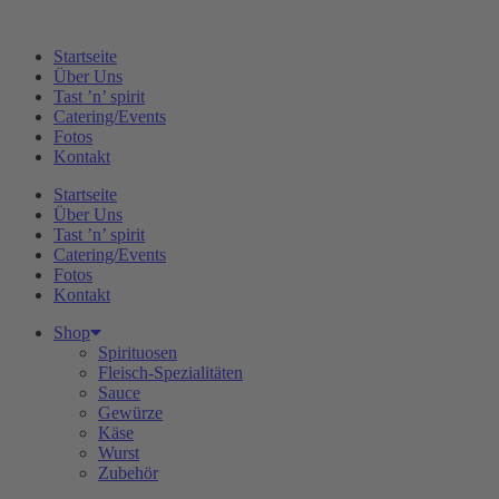
Zum
Inhalt
Startseite
springen
Über Uns
Tast ’n’ spirit
Catering/Events
Fotos
Kontakt
Startseite
Über Uns
Tast ’n’ spirit
Catering/Events
Fotos
Kontakt
Shop
Spirituosen
Fleisch-Spezialitäten
Sauce
Gewürze
Käse
Wurst
Zubehör