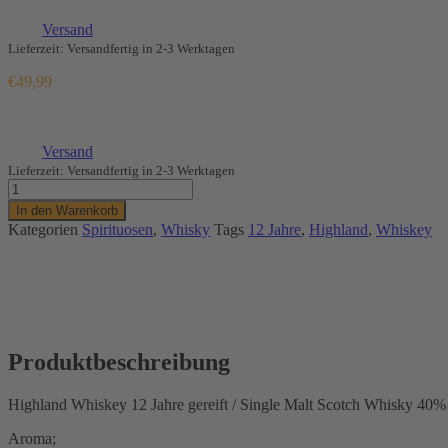
(
€
99,98
/ 1 L)
zzgl.
Versand
Lieferzeit: Versandfertig in 2-3 Werktagen
€
49,99
Enthält 19% MwSt.
(
€
99,98
/ 1 L)
zzgl.
Versand
Lieferzeit: Versandfertig in 2-3 Werktagen
Highland
Whisky
In den Warenkorb
12
Kategorien
Spirituosen
,
Whisky
Tags
12 Jahre
,
Highland
,
Whiskey
jahre
Menge
Produktbeschreibung
Highland Whiskey 12 Jahre gereift / Single Malt Scotch Whisky 40% 
Aroma;